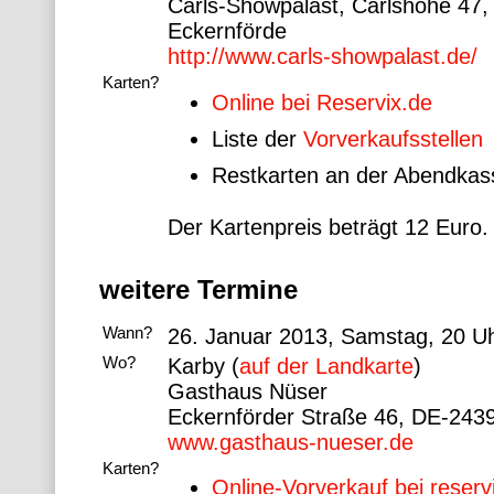
Carls-Showpalast,
Carlshöhe 47
,
Eckernförde
http://www.carls-showpalast.de/
Karten?
Online bei Reservix.de
Liste der
Vorverkaufsstellen
Restkarten an der Abendkas
Der Kartenpreis beträgt 12 Euro.
weitere Termine
Wann?
26. Januar 2013, Samstag, 20 U
Wo?
Karby (
auf der Landkarte
)
Gasthaus Nüser
Eckernförder Straße 46, DE-243
www.gasthaus-nueser.de
Karten?
Online-Vorverkauf bei reserv