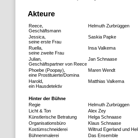
Akteure
Reece,
Helmuth Zurbrüggen
Geschäftsmann
Jessica,
Saskia Papke
seine erste Frau
Ruella,
Insa Valkema
seine zweite Frau
Julian,
Jan Schnaase
Geschäftspartner von Reece
Phoebe (Poopay),
Maren Wendt
eine Prostituierte/Domina
Harold,
Matthias Valkema
ein Hausdetektiv
Hinter der Bühne
Regie
Helmuth Zurbrüggen
Licht & Ton
Alex Zey
Künstlerische Betratung
Helga Schnaase
Organisationsbüro
Klaus Schnaase
Kostümschneiderei
Wiltrud Egerland und He
Bühnenmalerei
Das Ensemble