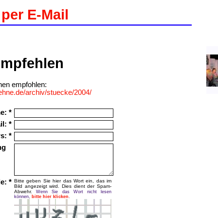
per E-Mail
empfehlen
hnen empfohlen:
ehne.de/archiv/stuecke/2004/
e: *
l: *
s: *
ung
e: *
Bitte geben Sie hier das Wort ein, das im
Bild angezeigt wird. Dies dient der Spam-
Abwehr.
Wenn Sie das Wort nicht lesen
können,
bitte hier klicken
.