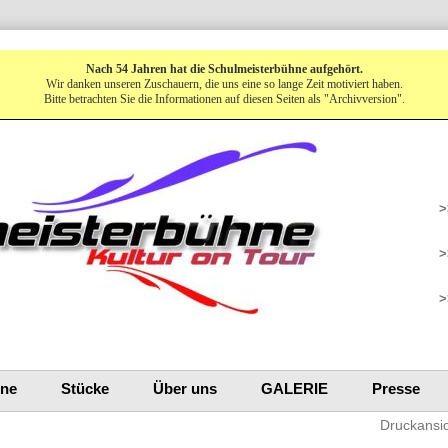
Nach 54 Jahren hat die Schulmeisterbühne aufgehört.
Wir danken unseren Zuschauern, die uns eine so lange Zeit motiviert haben.
Bitte betrachten Sie die Informationen auf diesen Seiten als "Archivversion".
>
>
>
ine
Stücke
Über uns
GALERIE
Presse
Druckansi